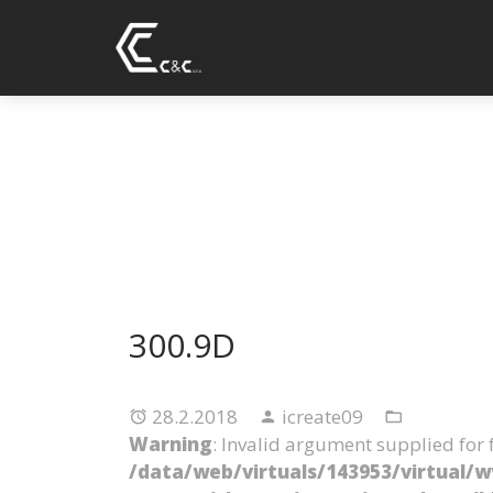
300.9D
28.2.2018
icreate09
Warning
: Invalid argument supplied for f
/data/web/virtuals/143953/virtual/