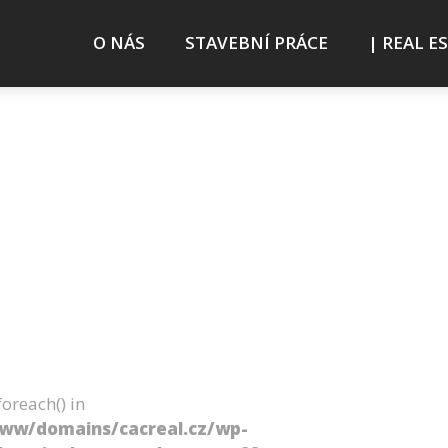
O NÁS
STAVEBNÍ PRÁCE
| REAL E
oreach() in
www/domains/cacreal.cz/wp-