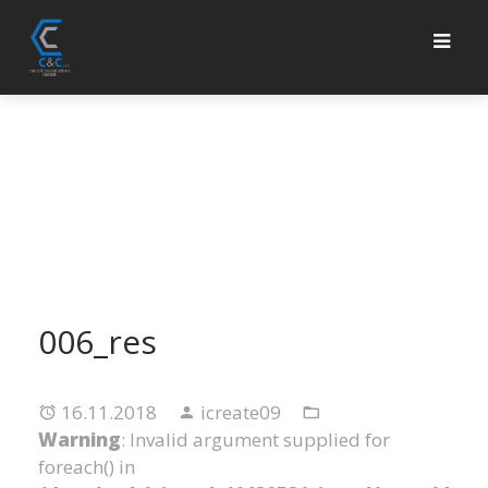
006_res
16.11.2018
icreate09
Warning
: Invalid argument supplied for
foreach() in